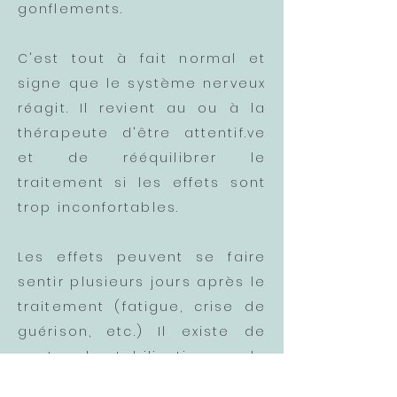
gonflements.
C'est tout à fait normal et
signe que le système nerveux
réagit. Il revient au ou à la
thérapeute d'être attentif.ve
et de rééquilibrer le
traitement si les effets sont
trop inconfortables.
Les effets peuvent se faire
sentir plusieurs jours après le
traitement (fatigue, crise de
guérison, etc.) Il existe de
gestes de stabilisation que le
ou la patient.e peut effectuer