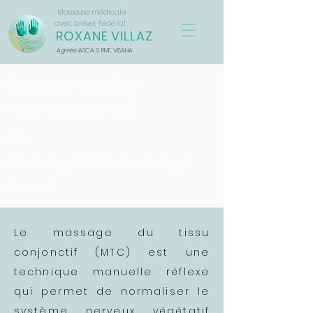
Masseuse médicale
avec brevet fédéral
ROXANE VILLAZ
Agréée ASCA & RME, VISANA
Massage du tissu
conjonctif (MTC)
ou
Bindengewebsmassage
(BGM)
Le massage du tissu
conjonctif (MTC) est une
technique manuelle réflexe
qui permet de normaliser le
système nerveux végétatif