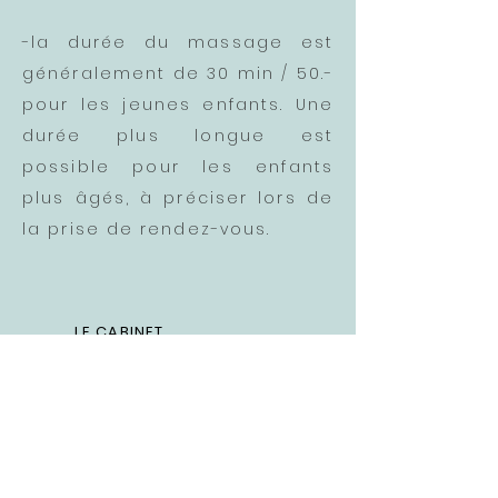
-la durée du massage est
généralement de 30 min / 50.-
pour les jeunes enfants. Une
durée plus longue est
possible pour les enfants
plus âgés, à préciser lors de
la prise de rendez-vous.
LE CABINET
Grand-Rue 82
1110 Morges
CONTACT
Tél:
+41 (0)79 887 79 67