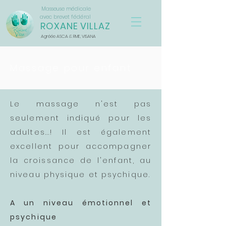
Masseuse médicale
avec brevet fédéral
ROXANE VILLAZ
Agréée ASCA & RME, VISANA
Massage pour enfant
Le massage n'est pas
seulement indiqué pour les
adultes...! Il est également
excellent pour accompagner
la croissance de l'enfant, au
niveau physique et psychique.
A un niveau émotionnel et
psychique