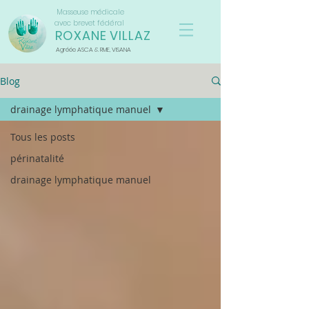
Masseuse médicale
avec brevet fédéral
ROXANE VILLAZ
Agréée ASCA & RME, VISANA
Blog
drainage lymphatique manuel
Tous les posts
périnatalité
drainage lymphatique manuel